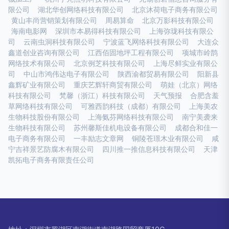
限公司
湖北华创网络科技有限公司
北京沐荷电子商务有限公司
黄山丰尚营销策划有限公司
周易算命
北京万影科技有限公司
海南电影网
深圳市本易得科技有限公司
上海弥珑科技有限公
司
云南虫洞科技有限公司
宁波蓝飞网络科技有限公司
大连众
鑫道创业咨询有限公司
江西佰固地坪工程有限公司
项城市岭鹊
网络技术有限公司
北京例芝科技有限公司
上海尽鲜实业有限公
司
中山市鸿伟达电子有限公司
陕西渝都贸易有限公司
阳新县
鑫辉矿业有限公司
重庆艺辉轩商贸有限公司
萌娃（北京）网络
科技有限公司
梵馨（浙江）科技有限公司
天气预报
合肥含羞
草网络科技有限公司
可雅西韵科技（成都）有限公司
上海美农
生物科技股份有限公司
上海氨芬网络科技有限公司
南宁美袭来
生物科技有限公司
苏州馨斯佳机电设备有限公司
成都合和佳一
电子商务有限公司
一丰励志文章网
铜陵苍璟木业有限公司
咸
宁吉祥景艺防腐木有限公司
四川推一推信息科技有限公司
天津
凯拓电子商务有限责任公司