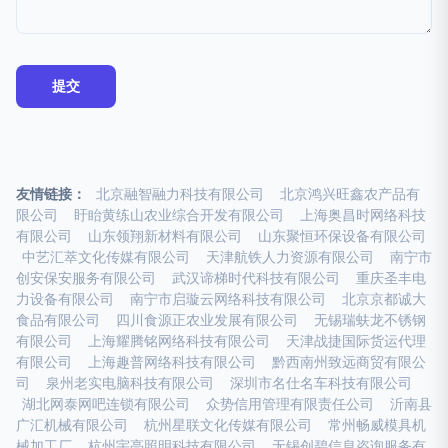
友情链接：
北京融智融力科技有限公司
北京鸿兴旺鑫农产品有
限公司
盱眙黄练山农业综合开发有限公司
上海奥昌时网络科技
有限公司
山东领翔新材料有限公司
山东聚恒环保设备有限公司
中艺汇萃文化传媒有限公司
天津航铁人力资源有限公司
南宁市
创安保安服务有限公司
武汉谛梯时代科技有限公司
重庆圣丰电
力设备有限公司
南宁市启璇云网络科技有限公司
北京京都诚大
食品有限公司
四川食源正农业发展有限公司
无锡瑞蚨龙不锈钢
有限公司
上海耀腾铭网络科技有限公司
天津战捷国际货运代理
有限公司
上海趣普网络科技有限公司
黔西南州致远商贸有限公
司
泉州老实电脑科技有限公司
深圳市名仕名车科技有限公司
湖北网泰网吧连锁有限公司
众势信用管理有限责任公司
沂南县
广汇机械有限公司
杭州星联文化传媒有限公司
常州畅威模具机
械加工厂
杭州宇亮照明科技有限公司
无锡创碧信息咨询服务有