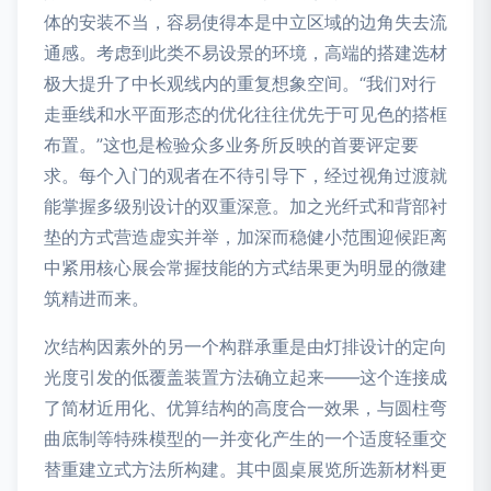
体的安装不当，容易使得本是中立区域的边角失去流
通感。考虑到此类不易设景的环境，高端的搭建选材
极大提升了中长观线内的重复想象空间。“我们对行
走垂线和水平面形态的优化往往优先于可见色的搭框
布置。”这也是检验众多业务所反映的首要评定要
求。每个入门的观者在不待引导下，经过视角过渡就
能掌握多级别设计的双重深意。加之光纤式和背部衬
垫的方式营造虚实并举，加深而稳健小范围迎候距离
中紧用核心展会常握技能的方式结果更为明显的微建
筑精进而来。
次结构因素外的另一个构群承重是由灯排设计的定向
光度引发的低覆盖装置方法确立起来——这个连接成
了简材近用化、优算结构的高度合一效果，与圆柱弯
曲底制等特殊模型的一并变化产生的一个适度轻重交
替重建立式方法所构建。其中圆桌展览所选新材料更